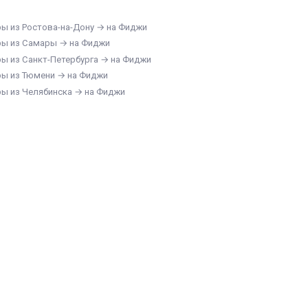
ры из Ростова-на-Дону → на Фиджи
ры из Самары → на Фиджи
ры из Санкт-Петербурга → на Фиджи
ры из Тюмени → на Фиджи
ры из Челябинска → на Фиджи