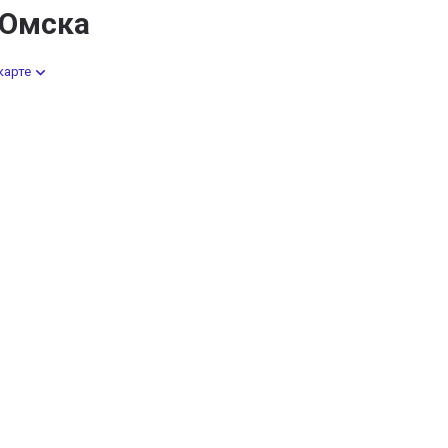
 Омска
карте