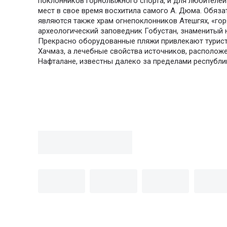
поклонников горнолыжного спорта, и для любителей
мест в свое время восхитила самого А. Дюма. Обяз
являются также храм огнепоклонников Атешгях, «гор
археологический заповедник Гобустан, знаменитый 
Прекрасно оборудованные пляжи привлекают туристо
Хачмаз, а лечебные свойства источников, расположе
Нафталане, известны далеко за пределами республи