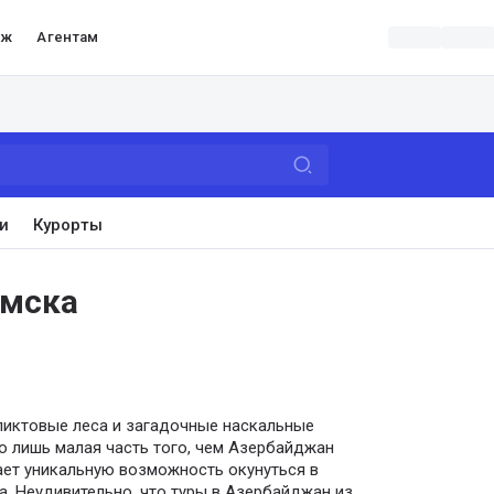
аж
Агентам
и
Курорты
Омска
ликтовые леса и загадочные наскальные
о лишь малая часть того, чем Азербайджан
дает уникальную возможность окунуться в
. Неудивительно, что туры в Азербайджан из