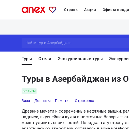
Страны
Акции
Офисы прод
Найти тур в Азербайджан
Туры
Отели
Экскурсионные туры
Экскурси
Туры в Азербайджан из 
БЕЗ ВИЗЫ
Виза
Доплаты
Памятка
Страховка
Древние мечети и современные нефтяные вышки, ре
надписи, вкуснейшая кухня и восточные базары — эт
может удивить своих гостей. Поездка в эту страну 
экзотическую атмосферу, оставаясь в зоне комфорта