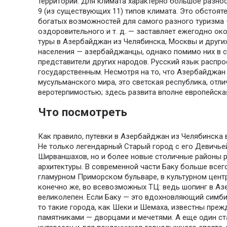
территории. Для климата характерно большое разно
9 (из существующих 11) типов климата. Это обстояте
богатых возможностей для самого разного туризма 
оздоровительного и т. д. — заставляет ежегодно око
туры в Азербайджан из Челябинска, Москвы и други
населения — азербайджанцы, однако помимо них в с
представители других народов. Русский язык распрос
государственным. Несмотря на то, что Азербайджан
мусульманского мира, это светская республика, от
веротерпимостью; здесь развита вполне европейска
Что посмотреть
Как правило, путевки в Азербайджан из Челябинска
Не только легендарный Старый город с его Девичье
Ширваншахов, но и более новые столичные районы 
архитектуры. В современной части Баку больше всего
гламурном Приморском бульваре, в культурном центре
конечно же, во всевозможных ТЦ: ведь шопинг в А
великолепен. Если Баку — это вдохновляющий симби
то такие города, как Шеки и Шемаха, известны преж
памятниками — дворцами и мечетями. А еще один ста