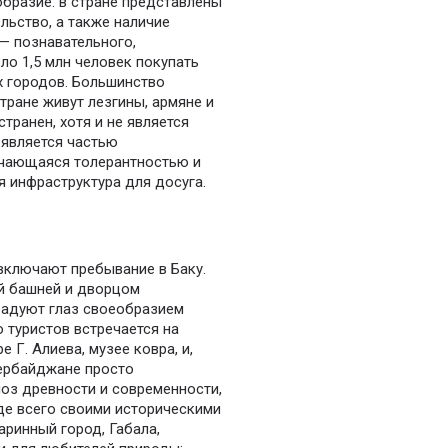
образие: в стране представлены
льство, а также наличие
— познавательного,
ло 1,5 млн человек покупать
х городов. Большинство
тране живут лезгины, армяне и
транен, хотя и не является
 является частью
личающаяся толерантностью и
я инфраструктура для досуга.
 включают пребывание в Баку.
й башней и дворцом
радуют глаз своеобразием
 туристов встречается на
 Г. Алиева, музее ковра, и,
зербайджане просто
оз древности и современности,
де всего своими историческими
ринный город, Габала,