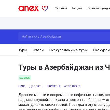
Страны
Акции
Офисы прод
Найти тур в Азербайджан
Туры
Отели
Экскурсионные туры
Экскурси
Туры в Азербайджан из 
БЕЗ ВИЗЫ
Виза
Доплаты
Памятка
Страховка
Древние мечети и современные нефтяные вышки, ре
надписи, вкуснейшая кухня и восточные базары — эт
может удивить своих гостей. Поездка в эту страну 
экзотическую атмосферу, оставаясь в зоне комфорта