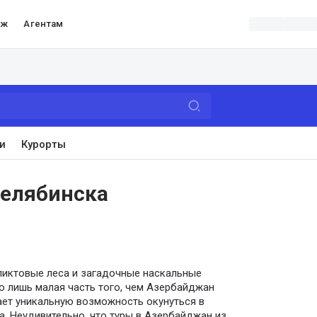
аж
Агентам
и
Курорты
Челябинска
ликтовые леса и загадочные наскальные
о лишь малая часть того, чем Азербайджан
дает уникальную возможность окунуться в
. Неудивительно, что туры в Азербайджан из