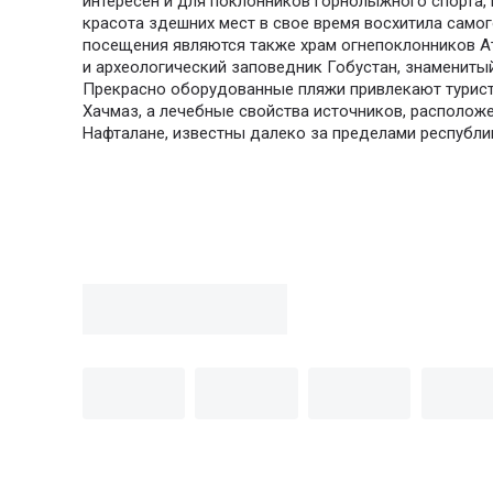
интересен и для поклонников горнолыжного спорта, 
красота здешних мест в свое время восхитила само
посещения являются также храм огнепоклонников Ат
и археологический заповедник Гобустан, знамениты
Прекрасно оборудованные пляжи привлекают туристо
Хачмаз, а лечебные свойства источников, расположе
Нафталане, известны далеко за пределами республи