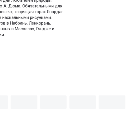
и для любителей природы:
го А. Дюма. Обязательными для
ешгях, «горящая гора» Янардаг
й наскальными рисунками.
в в Набрань, Ленкорань,
нных в Масаллах, Гяндже и
ки.