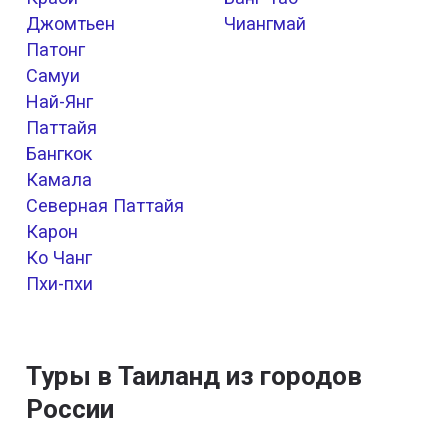
Джомтьен
Чиангмай
Патонг
Самуи
Най-Янг
Паттайя
Бангкок
Камала
Северная Паттайя
Карон
Ко Чанг
Пхи-пхи
Туры в Таиланд из городов
России