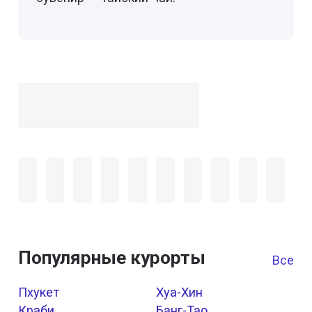
Популярные курорты
Все к
Пхукет
Хуа-Хин
Краби
Банг-Тао