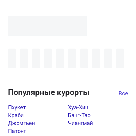
Популярные курорты
Все к
Пхукет
Хуа-Хин
Краби
Банг-Тао
Джомтьен
Чиангмай
Патонг