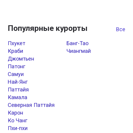
Популярные курорты
Все к
Пхукет
Банг-Тао
Краби
Чиангмай
Джомтьен
Патонг
Самуи
Най-Янг
Паттайя
Камала
Северная Паттайя
Карон
Ко Чанг
Пхи-пхи