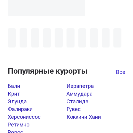
Популярные курорты
Все к
Бали
Иерапетра
Крит
Аммудара
Элунда
Сталида
Фалираки
Гувес
Херсониссос
Коккини Хани
Ретимно
Родос