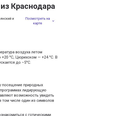
 из Краснодара
янский и
Посмотреть на
карте
пература воздуха летом
 +20 °C, Цюрихском — +24 °C. В
ускается до –5°С.
ому посещение природных
х программах лидирующую
тавляют возможность увидеть
в том числе один из символов
знакомиться с готическими