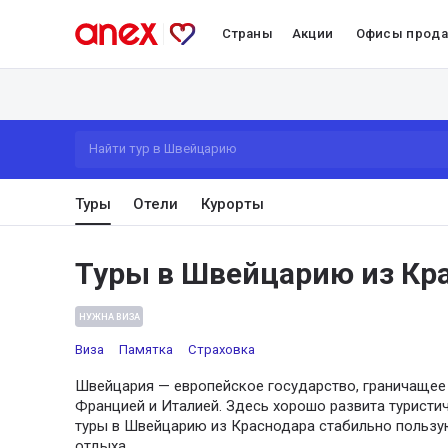
Страны
Акции
Офисы прод
Найти тур в Швейцарию
Туры
Отели
Курорты
Туры в Швейцарию из Кр
НУЖНА ВИЗА
Виза
Памятка
Страховка
Швейцария — европейское государство, граничащее 
Францией и Италией. Здесь хорошо развита туристи
туры в Швейцарию из Краснодара стабильно пользу
отдыха.