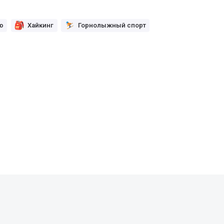
ю
Хайкинг
Горнолыжный спорт