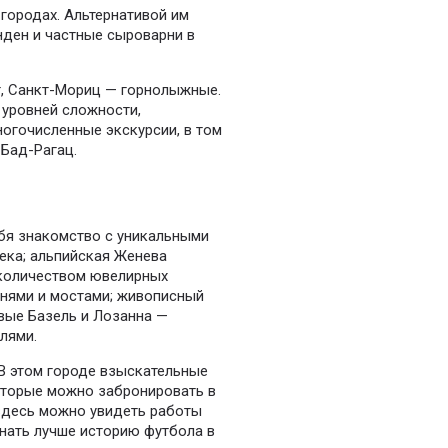
городах. Альтернативой им
ден и частные сыроварни в
т, Санкт-Мориц — горнолыжные.
 уровней сложности,
ногочисленные экскурсии, в том
 Бад-Рагац.
бя знакомство с уникальными
века; альпийская Женева
 количеством ювелирных
шнями и мостами; живописный
вые Базель и Лозанна —
лями.
В этом городе взыскательные
которые можно забронировать в
здесь можно увидеть работы
знать лучше историю футбола в