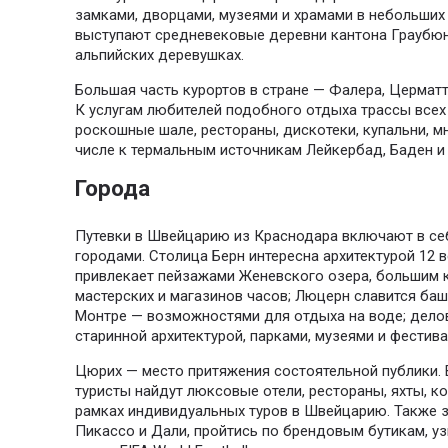
замками, дворцами, музеями и храмами в небольших 
выступают средневековые деревни кантона Граубюн
альпийских деревушках.
Большая часть курортов в стране — Фалера, Цермат
К услугам любителей подобного отдыха трассы всех
роскошные шале, рестораны, дискотеки, купальни, м
числе к термальным источникам Лейкербад, Баден и
Города
Путевки в Швейцарию из Краснодара включают в се
городами. Столица Берн интересна архитектурой 12 
привлекает пейзажами Женевского озера, большим
мастерских и магазинов часов; Люцерн славится ба
Монтре — возможностями для отдыха на воде; дело
старинной архитектурой, парками, музеями и фестива
Цюрих — место притяжения состоятельной публики. 
туристы найдут люксовые отели, рестораны, яхты, 
рамках индивидуальных туров в Швейцарию. Также 
Пикассо и Дали, пройтись по брендовым бутикам, у