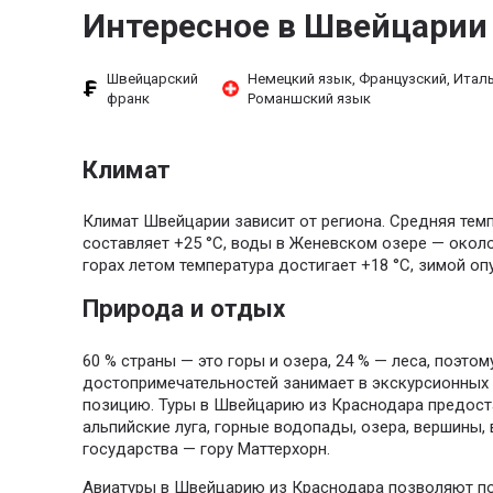
Интересное в Швейцарии
Швейцарский
Немецкий язык, Французский, Италь
франк
Романшский язык
Климат
Климат Швейцарии зависит от региона. Средняя тем
составляет +25 °C, воды в Женевском озере — около
горах летом температура достигает +18 °С, зимой оп
Природа и отдых
60 % страны — это горы и озера, 24 % — леса, поэт
достопримечательностей занимает в экскурсионны
позицию. Туры в Швейцарию из Краснодара предос
альпийские луга, горные водопады, озера, вершины, 
государства — гору Маттерхорн.
Авиатуры в Швейцарию из Краснодара позволяют по