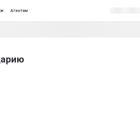
аж
Агентам
царию