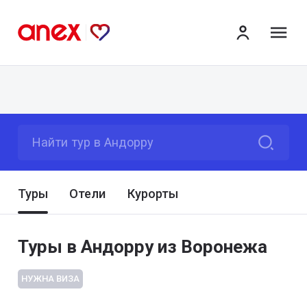
ме
Найти тур в Андорру
Туры
Отели
Курорты
Туры в Андорру из Воронежа
НУЖНА ВИЗА