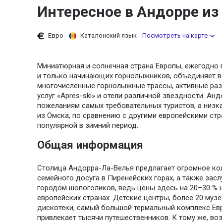
Интересное в Андорре из
Евро
Каталонский язык
Посмотреть на карте
Миниатюрная и солнечная страна Европы, ежегодно
и только начинающих горнолыжников, объединяет в
многочисленные горнолыжные трассы, активные раз
услуг «Apres-ski» и отели различной звёздности. Ан
пожеланиям самых требовательных туристов, а низк
из Омска, по сравнению с другими европейскими стр
популярной в зимний период.
Общая информация
Столица Андорра-Ла-Велья предлагает огромное ко
семейного досуга в Пиренейских горах, а также за
городом шопоголиков, ведь цены здесь на 20–30 % 
европейских странах. Детские центры, более 20 музе
дискотеки, самый большой термальный комплекс Ев
привлекает тысячи путешественников. К тому же, во