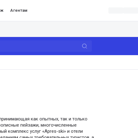
аж
Агентам
принимающая как опытных, так и только
вописные пейзажи, многочисленные
й комплекс услуг «Apres-ski» и отели
еланиям самых требовательных туристов, а