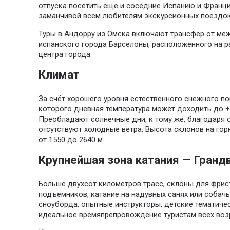
отпуска посетить еще и соседние Испанию и Франц
заманчивой всем любителям экскурсионных поездок
Туры в Андорру из Омска включают трансфер от ме
испанского города Барселоны, расположенного на р
центра города.
Климат
За счёт хорошего уровня естественного снежного по
которого дневная температура может доходить до +1
Преобладают солнечные дни, к тому же, благодаря
отсутствуют холодные ветра. Высота склонов на г
от 1550 до 2640 м.
Крупнейшая зона катания — Гранд
Больше двухсот километров трасс, склоны для фрист
подъёмников, катание на надувных санях или собачь
сноуборда, опытные инструкторы, детские тематиче
идеальное времяпрепровождение туристам всех воз