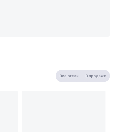
Все отели
В продаже