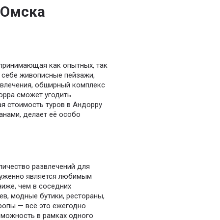
 Омска
 принимающая как опытных, так
 себе живописные пейзажи,
влечения, обширный комплекс
дорра сможет угодить
ая стоимость туров в Андорру
анами, делает её особо
личество развлечений для
служенно является любимым
ниже, чем в соседних
ев, модные бутики, рестораны,
ропы — всё это ежегодно
зможность в рамках одного