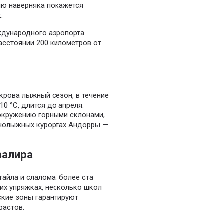
ию наверняка покажется
.
ждународного аэропорта
асстоянии 200 километров от
крова лыжный сезон, в течение
0 °C, длится до апреля.
 окружению горными склонами,
орнолыжных курортах Андорры —
валира
айла и слалома, более ста
их упряжках, несколько школ
ские зоны гарантируют
растов.