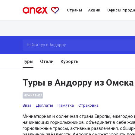
Страны
Акции
Офисы прод
Найти тур в Андорру
Туры
Отели
Курорты
Туры в Андорру из Омска
НУЖНА ВИЗА
Виза
Доплаты
Памятка
Страховка
Миниатюрная и солнечная страна Европы, ежегодно 
начинающих горнолыжников, объединяет в себе жи
горнолыжные трассы, активные развлечения, обширны
различной звёздности. Андорра сможет угодить пож