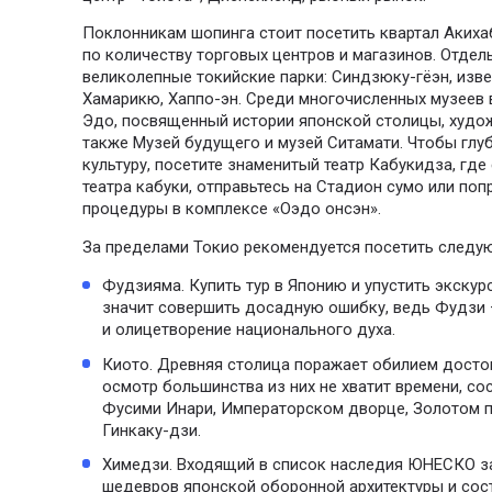
Поклонникам шопинга стоит посетить квартал Акиха
по количеству торговых центров и магазинов. Отде
великолепные токийские парки: Синдзюку-гёэн, изв
Хамарикю, Хаппо-эн. Среди многочисленных музеев
Эдо, посвященный истории японской столицы, худо
также Музей будущего и музей Ситамати. Чтобы глу
культуру, посетите знаменитый театр Кабукидза, гд
театра кабуки, отправьтесь на Стадион сумо или по
процедуры в комплексе «Оэдо онсэн».
За пределами Токио рекомендуется посетить следу
Фудзияма. Купить тур в Японию и упустить экску
значит совершить досадную ошибку, ведь Фудзи 
и олицетворение национального духа.
Киото. Древняя столица поражает обилием достоп
осмотр большинства из них не хватит времени, с
Фусими Инари, Императорском дворце, Золотом п
Гинкаку-дзи.
Химедзи. Входящий в список наследия ЮНЕСКО за
шедевров японской оборонной архитектуры и сос