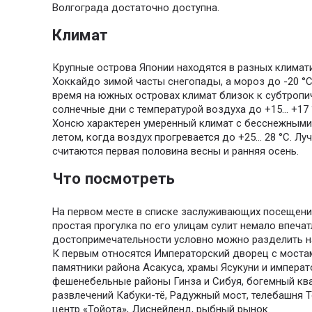
Волгограда достаточно доступна.
Климат
Крупные острова Японии находятся в разных климат
Хоккайдо зимой часты снегопады, а мороз до -20 °С
время на южных островах климат близок к субтропич
солнечные дни с температурой воздуха до +15… +17
Хонсю характерен умеренный климат с бесснежным
летом, когда воздух прогревается до +25… 28 °С. Л
считаются первая половина весны и ранняя осень.
Что посмотреть
На первом месте в списке заслуживающих посещени
простая прогулка по его улицам сулит немало впечат
достопримечательности условно можно разделить н
К первым относятся Императорский дворец с мостам
памятники района Асакуса, храмы Ясукуни и импера
фешенебельные районы Гинза и Сибуя, богемный ква
развлечений Кабуки-тё, Радужный мост, телебашня 
центр «Тойота», Диснейленд, рыбный рынок.