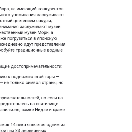
бара, не имеющий конкурентов
льного упоминания заслуживают
естный цветением сакуры,
 внимания заслуживают музей
жественный музей Мори, а
бже погрузиться в японскую
е ежедневно идут представления
пробуйте традиционные водные
ющие достопримечательности:
рсию к подножию этой горы —
— не только символ страны, но
римечательностей, но если на
осредоточьтесь на святилище
авильоне, замке Нидзё и храме
мок 14 века является одним из
тоит из 83 деревянных