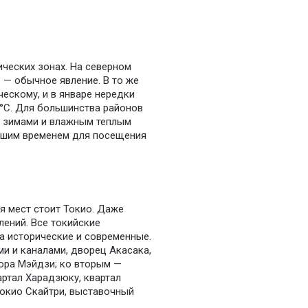
ических зонах. На северном
 — обычное явление. В то же
ескому, и в январе нередки
 °С. Для большинства районов
и зимами и влажным теплым
учшим временем для посещения
я мест стоит Токио. Даже
лений. Все токийские
а исторические и современные.
и и каналами, дворец Акасака,
тора Мэйдзи; ко вторым —
ртал Харадзюку, квартал
Токио Скайтри, выставочный