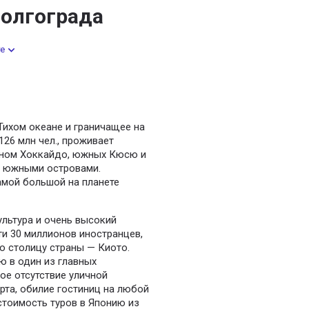
Волгограда
е
Тихом океане и граничащее на
26 млн чел., проживает
ерном Хоккайдо, южных Кюсю и
и южными островами.
амой большой на планете
льтура и очень высокий
ти 30 миллионов иностранцев,
 столицу страны — Киото.
 в один из главных
ое отсутствие уличной
рта, обилие гостиниц на любой
 стоимость туров в Японию из