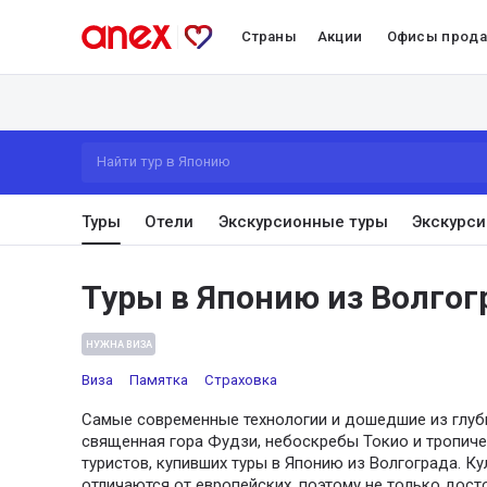
Страны
Акции
Офисы прод
Найти тур в Японию
Туры
Отели
Экскурсионные туры
Экскурси
Туры в Японию из Волгог
НУЖНА ВИЗА
Виза
Памятка
Страховка
Самые современные технологии и дошедшие из глуби
священная гора Фудзи, небоскребы Токио и тропиче
туристов, купивших туры в Японию из Волгограда. Ку
отличаются от европейских, поэтому не только дост