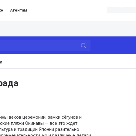
аж
Агентам
и
рада
ны веков церемонии, замки сёгунов и
ские пляжи Окинавы — все это ждет
льтура и традиции Японии разительно
опримечательности, но и различные детали