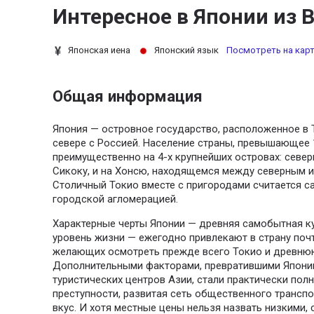
Интересное в Японии из 
Японская иена
Японский язык
Посмотреть на карт
Общая информация
Япония — островное государство, расположенное в 
севере с Россией. Население страны, превышающее 1
преимущественно на 4-х крупнейших островах: сев
Сикоку, и на Хонсю, находящемся между северным 
Столичный Токио вместе с пригородами считается с
городской агломерацией.
Характерные черты Японии — древняя самобытная ку
уровень жизни — ежегодно привлекают в страну поч
желающих осмотреть прежде всего Токио и древнюю
Дополнительными факторами, превратившими Японию
туристических центров Азии, стали практически полн
преступности, развитая сеть общественного транспо
вкус. И хотя местные цены нельзя назвать низкими,