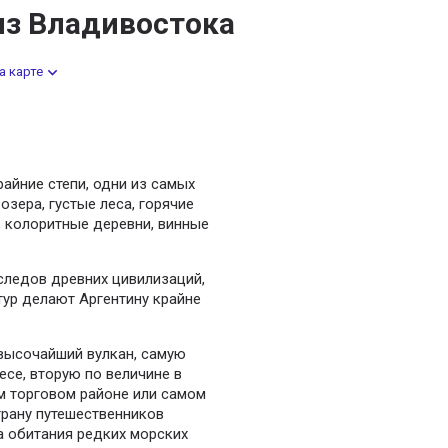
из Владивостока
а карте
райние степи, одни из самых
зера, густые леса, горячие
 колоритные деревни, винные
 следов древних цивилизаций,
тур делают Аргентину крайне
 высочайший вулкан, самую
се, вторую по величине в
м торговом районе или самом
трану путешественников
а обитания редких морских