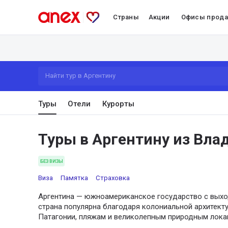
Страны
Акции
Офисы прод
Найти тур в Аргентину
Туры
Отели
Курорты
Туры в Аргентину из Вла
БЕЗ ВИЗЫ
Виза
Памятка
Страховка
Аргентина — южноамериканское государство с выход
страна популярна благодаря колониальной архитекту
Патагонии, пляжам и великолепным природным лока