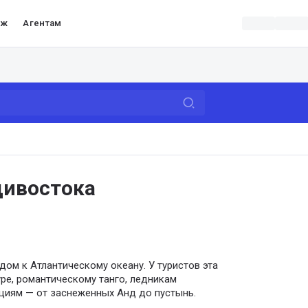
аж
Агентам
дивостока
ом к Атлантическому океану. У туристов эта
ре, романтическому танго, ледникам
циям — от заснеженных Анд до пустынь.