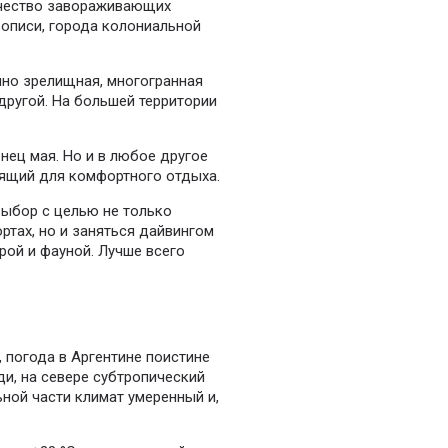
ичество завораживающих
описи, города колониальной
йно зрелищная, многогранная
 другой. На большей территории
нец мая. Но и в любое другое
дящий для комфортного отдыха.
выбор с целью не только
ртах, но и заняться дайвингом
рой и фауной. Лучше всего
 погода в Аргентине поистине
и, на севере субтропический
ной части климат умеренный и,