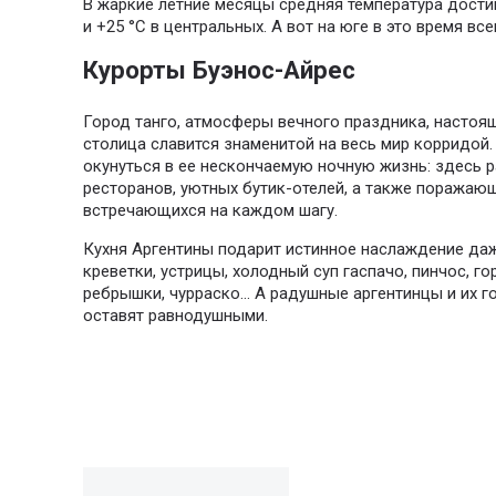
В жаркие летние месяцы средняя температура достиг
и +25 °C в центральных. А вот на юге в это время все
Курорты Буэнос-Айрес
Город танго, атмосферы вечного праздника, настоя
столица славится знаменитой на весь мир корридой
окунуться в ее нескончаемую ночную жизнь: здесь 
ресторанов, уютных бутик-отелей, а также поражающ
встречающихся на каждом шагу.
Кухня Аргентины подарит истинное наслаждение да
креветки, устрицы, холодный суп гаспачо, пинчос, г
ребрышки, чурраско… А радушные аргентинцы и их г
оставят равнодушными.