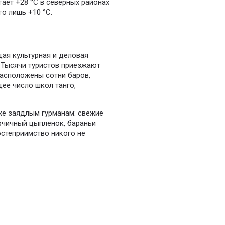
ает +28 °C в северных районах
го лишь +10 °C.
щая культурная и деловая
. Тысячи туристов приезжают
расположены сотни баров,
ее число школ танго,
же заядлым гурманам: свежие
орчичный цыпленок, бараньи
остеприимство никого не