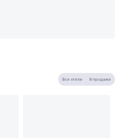
Все отели
В продаже