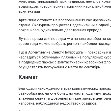
животных, уникальный парк ледников, немалое кол
водопадов, исторические памятники наскальной жив
архитектуры.
Аргентина останется в воспоминаниях как чрезвыча
страна. Экотуризм процветает здесь как ни в одной
сохранилась удивительно девственная природа.
Лучшее время для поездки — с начала октября по ко
время года можно выбрать регион, наиболее подхо
Тур в Аргентину из Санкт-Петербурга — прекрасный 
насладиться отличными пляжами на популярных куро
в подводных парках с фантастически красочной фло
осуществлять погружения с марта по сентябрь.
Климат
Благодаря нахождению в трех климатических поясах,
разнообразна: на юге большую часть года идут дожд
влажный климат и довольно мягкие зимы, в централь
напротив, наблюдается недостаток осадков.