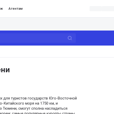
аж
Агентам
ени
ых для туристов государств Юго-Восточной
о-Китайского моря на 1750 км, и
з Тюмени, смогут сполна насладиться
орем: самые популярные курорты страны