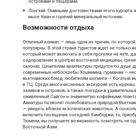
островами и пещерами.
Лонгхай. Главными достоинствами этого курорта
мысе Кван и горячий минеральный источник.
Возможности отдыха
Отличный климат — лишь одна из причин, по которой
популярны. В этой стране туристов ждет не только 
который может включать в себя прогулки на яхте, да
оздоровление в центрах восточной медицины, грязе
салонах. Ценителям архитектуры придутся по душе д
современные небоскребы Хошимина, гурманам — не
вьетнамских блюд, любителям шопинга — богатый в
в ТЦ. Среди многочисленных экскурсий есть круизы
заливов и островов, а также поездки в удивительны
оживленный Сайгон и знаменитую кофейными плант
Авиатуры позволят полюбоваться природой Вьетнам
— увидеть вблизи экзотических животных. А посколь
включить посещение соседней Камбоджи, то, приобр
Тюмени, вы получаете возможность осмотреть не од
Восточной Азии.