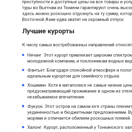
преступности и доступные цены на все товары и усл
туры во Вьетнам из Тюмени гарантируют очень высок
здесь можно роскошно отдохнуть на ту сумму, котор
Восточной Азии едва хватит на скромный отпуск.
Лучшие курорты
К числу самых востребованных направлений относят
Нячанг. Этот курорт привлекает широким спектром
молодежной компании, и поклонникам водных вид
Фантьет. Благодаря спокойной атмосфере и полог
идеальным курортом для семейного отдыха.
Хошимин. Хотя в мегаполисе не самые низкие цены
предусматривающий проживание в одном из отеле
незабываемое впечатление.
Фукуок. Этот остров на самом юге страны пленяе
уединенностью и бюджетными предложениями. Вун
морями и отличается обилием роскошных пляжей.
Халонг. Курорт, расположенный у Тонкинского зал