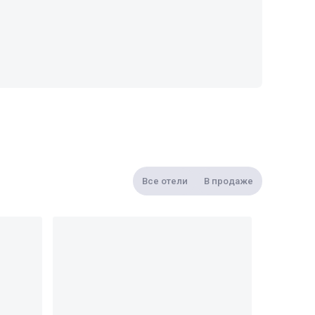
Все отели
В продаже