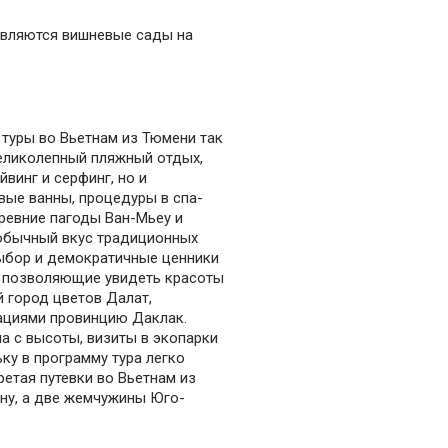
 являются вишневые сады на
 туры во Вьетнам из Тюмени так
великолепный пляжный отдых,
йвинг и серфинг, но и
вые ванны, процедуры в спа-
ревние пагоды Ван-Мьеу и
обычный вкус традиционных
ыбор и демократичные ценники
, позволяющие увидеть красоты
й город цветов Далат,
ациями провинцию Даклак.
а с высоты, визиты в экопарки
ку в программу тура легко
етая путевки во Вьетнам из
ну, а две жемчужины Юго-