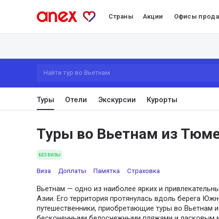
Страны
Акции
Офисы прод
Найти тур во Вьетнам
Туры
Отели
Экскурсии
Курорты
Туры во Вьетнам из Тюм
БЕЗ ВИЗЫ
Виза
Доплаты
Памятка
Страховка
Вьетнам — одно из наиболее ярких и привлекательн
Азии. Его территория протянулась вдоль берега Южн
путешественники, приобретающие туры во Вьетнам и
бесконечными белоснежными пляжами и ласковым м