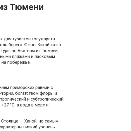
 из Тюмени
х для туристов государств
доль берега Южно-Китайского
 туры во Вьетнам из Тюмени,
жными пляжами и ласковым
 на побережье.
нием приморских равнин с
итории, богатством флоры и
тропический и субтропический:
+27 °С, а вода в море и
 Столица — Ханой, но самым
характерны низкий уровень