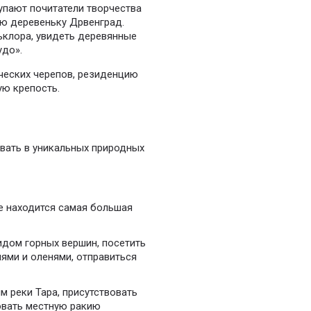
упают почитатели творчества
ую деревеньку Дрвенград.
ьклора, увидеть деревянные
удо».
ческих черепов, резиденцию
ую крепость.
вать в уникальных природных
де находится самая большая
идом горных вершин, посетить
лями и оленями, отправиться
м реки Тара, присутствовать
ровать местную ракию