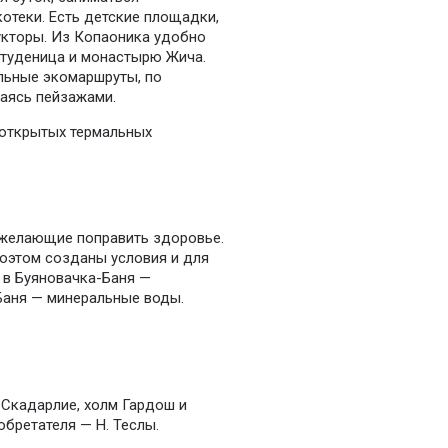
котеки. Есть детские площадки,
кторы. Из Копаоника удобно
Студеница и монастырю Жича.
льные экомаршруты, по
аясь пейзажами.
 открытых термальных
 желающие поправить здоровье.
поэтом созданы условия и для
, в Буяновачка-Баня —
-Баня — минеральные воды.
 Скадарлие, холм Гардош и
обретателя — Н. Теслы.