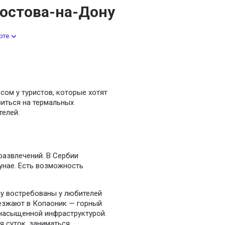
Ростова-на-Дону
рте
сом у туристов, которые хотят
иться на термальных
телей.
развлечений. В Сербии
Дунае. Есть возможность
ну востребованы у любителей
езжают в Копаоник — горный
 насыщенной инфраструктурой.
 суток, заниматься