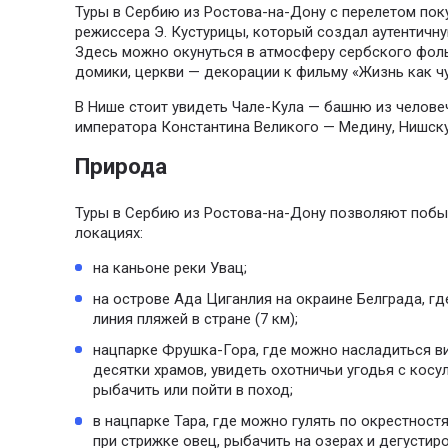
Туры в Сербию из Ростова-на-Дону с перелетом пок
режиссера Э. Кустурицы, который создал аутентичн
Здесь можно окунуться в атмосферу сербского фол
домики, церкви — декорации к фильму «Жизнь как ч
В Нише стоит увидеть Чале-Кула — башню из челове
императора Константина Великого — Медину, Нишск
Природа
Туры в Сербию из Ростова-на-Дону позволяют побы
локациях:
на каньоне реки Увац;
на острове Ада Циганлия на окраине Белграда, г
линия пляжей в стране (7 км);
нацпарке Фрушка-Гора, где можно насладиться в
десятки храмов, увидеть охотничьи угодья с косу
рыбачить или пойти в поход;
в нацпарке Тара, где можно гулять по окрестностя
при стрижке овец, рыбачить на озерах и дегусти