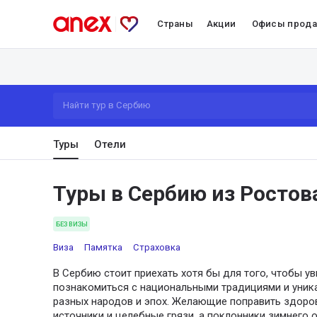
Страны
Акции
Офисы прод
Найти тур в Сербию
Туры
Отели
Туры в Сербию из Ростов
БЕЗ ВИЗЫ
Виза
Памятка
Страховка
В Сербию стоит приехать хотя бы для того, чтобы у
познакомиться с национальными традициями и уник
разных народов и эпох. Желающие поправить здор
источники и целебные грязи, а поклонники зимнего