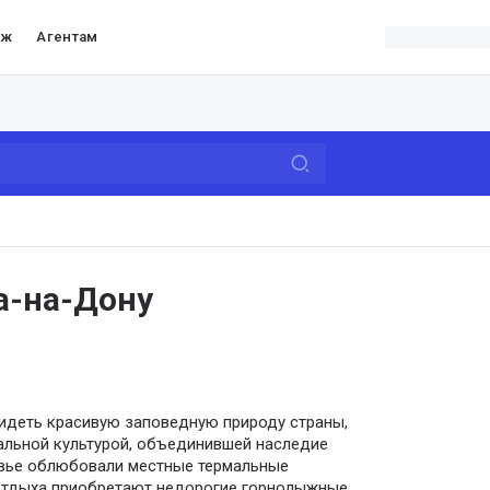
аж
Агентам
а-на-Дону
видеть красивую заповедную природу страны,
альной культурой, объединившей наследие
овье облюбовали местные термальные
 отдыха приобретают недорогие горнолыжные