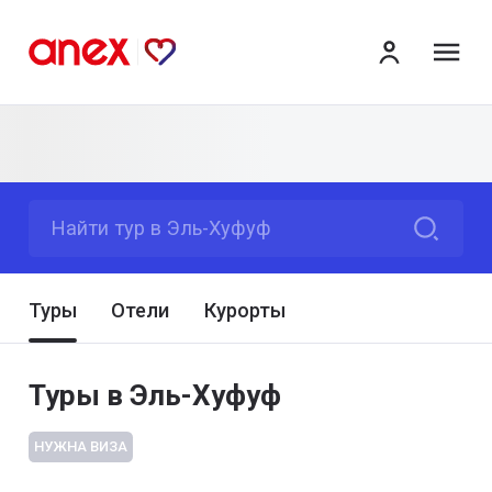
ме
Найти тур в Эль-Хуфуф
Туры
Отели
Курорты
Туры в Эль-Хуфуф
НУЖНА ВИЗА