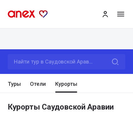
ме
Найти тур в Саудовской Аравии
Туры
Отели
Курорты
Курорты Саудовской Аравии