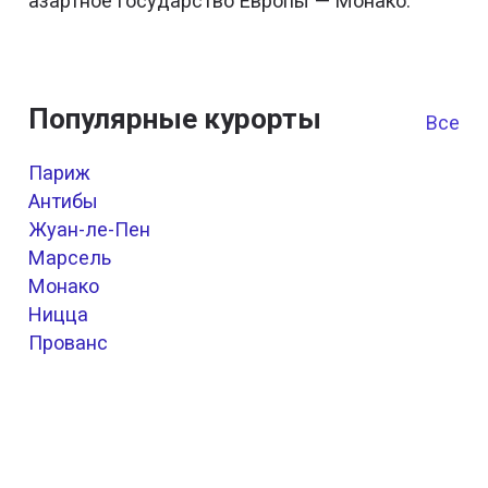
азартное государство Европы — Монако.
Популярные курорты
Все к
Париж
Антибы
Жуан-ле-Пен
Марсель
Монако
Ницца
Прованс