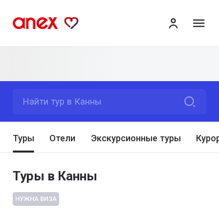
ме
Найти тур в Канны
Туры
Отели
Экскурсионные туры
Куро
Туры в Канны
НУЖНА ВИЗА