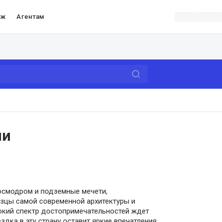
аж
Агентам
ми
осмодром и подземные мечети,
азцы самой современной архитектуры и
окий спектр достопримечательностей ждет
ездка в эту страну оставит яркие впечатления