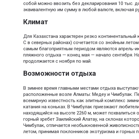
собой можно ввозить без декларирования 10 тыс. 
эквивалентную им сумму в любой валюте, включая р
Климат
Для Казахстана характерен резко континентальный к
С в северных районах) сочетается со знойным летом
самым благоприятным периодом являются апрель-ию
пляжного отдыха — конец мая — начало сентября. Н
продолжается с ноября по май.
Возможности отдыха
В зимнее время главными местами отдыха выступаю
расположенные возле Алматы: Медеу и Чимбулак. Пе
всемирную известность как элитный комплекс зимни
катания на коньках. В Чимбулак приезжают любители 
находящийся на высоте 2260 м, может похвалиться 
горный хребет Заилийский Алатау, на склонах котор
Чимбулак, отличается необыкновенной живописность
летом, принимая поклонников экотуризма и горных п