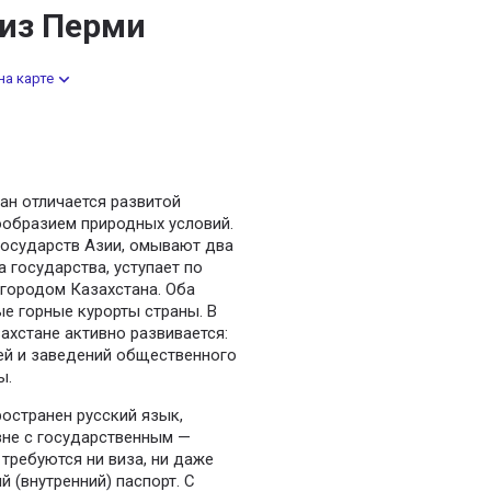
 из Перми
на карте
ан отличается развитой
ообразием природных условий.
государств Азии, омывают два
 государства, уступает по
городом Казахстана. Оба
ые горные курорты страны. В
ахстане активно развивается:
ей и заведений общественного
ы.
ространен русский язык,
не с государственным —
требуются ни виза, ни даже
й (внутренний) паспорт. С