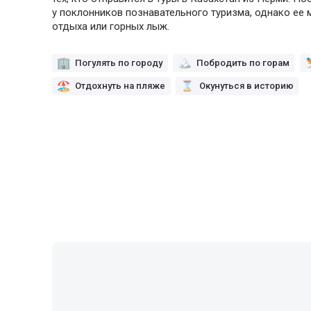
у поклонников познавательного туризма, однако ее
отдыха или горных лыж.
Погулять по городу
Побродить по горам
Отдохнуть на пляже
Окунуться в историю