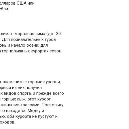
долларов США или
убли.
лимат: морозная зима (до -30
. Для познавательных туров
нь и начало осени; для
а горнолыжных курортах сезон
т знаменитые горные курорты,
рвый из них получил
х видов спорта, и прежде всего
горных лыж: этот курорт,
отличными трассами. Поскольку
ого находятся Медеу и
ю, оба курорта не пустуют и
оходов.