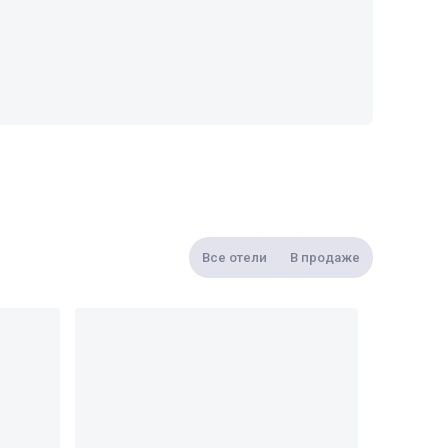
Все отели
В продаже