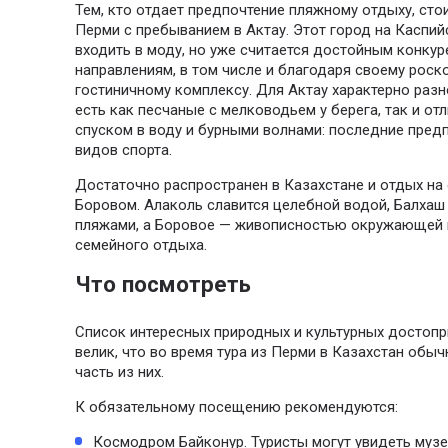
Тем, кто отдает предпочтение пляжному отдыху, стои
Перми с пребыванием в Актау. Этот город на Каспи
входить в моду, но уже считается достойным конку
направлениям, в том числе и благодаря своему рос
гостиничному комплексу. Для Актау характерно разн
есть как песчаные с мелководьем у берега, так и о
спуском в воду и бурными волнами: последние пре
видов спорта.
Достаточно распространен в Казахстане и отдых на 
Боровом. Алаколь славится целебной водой, Балхаш
пляжами, а Боровое — живописностью окружающей
семейного отдыха.
Что посмотреть
Список интересных природных и культурных достопр
велик, что во время тура из Перми в Казахстан обы
часть из них.
К обязательному посещению рекомендуются:
Космодром Байконур. Туристы могут увидеть музе