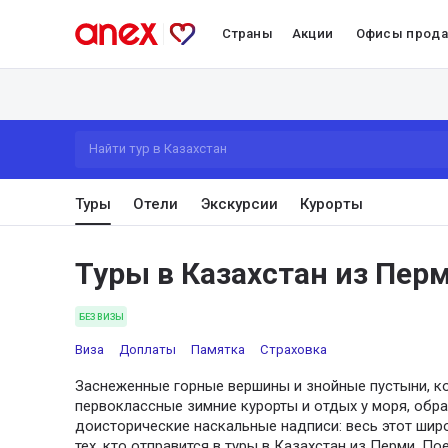
Страны
Акции
Офисы прод
Найти тур в Казахстан
Туры
Отели
Экскурсии
Курорты
Туры в Казахстан из Пер
БЕЗ ВИЗЫ
Виза
Доплаты
Памятка
Страховка
Заснеженные горные вершины и знойные пустыни, к
первоклассные зимние курорты и отдых у моря, обр
доисторические наскальные надписи: весь этот шир
тех, кто отправится в туры в Казахстан из Перми. По