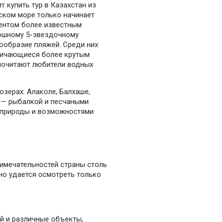
т купить тур в Казахстан из
йском море только начинает
рентом более известным
кошному 5-звездочному
ообразие пляжей. Среди них
тличающиеся более крутым
дпочитают любители водных
озерах: Алаколе, Балхаше,
 — рыбалкой и песчаными
 природы и возможностями
имечательностей страны столь
чно удается осмотреть только
й и различные объекты,