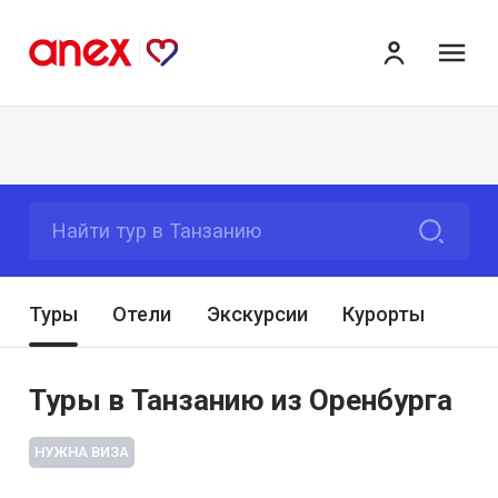
ме
Найти тур в Танзанию
Туры
Отели
Экскурсии
Курорты
Туры в Танзанию из Оренбурга
НУЖНА ВИЗА