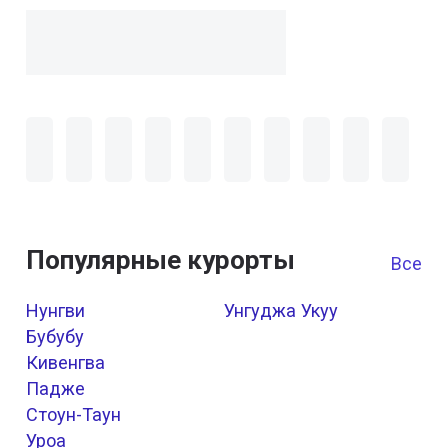
Популярные курорты
Все к
Нунгви
Унгуджа Укуу
Бубубу
Кивенгва
Падже
Стоун-Таун
Уроа