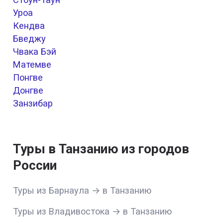
Уроа
Кендва
Бведжу
Чвака Бэй
Матемве
Понгве
Донгве
Занзибар
Туры в Танзанию из городов
России
Туры из Барнаула → в Танзанию
Туры из Владивостока → в Танзанию