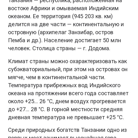
Танзания — республика, расположенная на
востоке Африки и омываемая Индийским
океаном. Ее территория (945 203 кв. км)
делится на две части — континентальную и
островную (архипелаг Занзибар, остров
Пемба и др.). Население достигает 50 млн
человек. Столица страны — г. Додома.
Климат страны можно охарактеризовать как
субэкваториальный, при этом на островах он
мягче, чем в континентальной части.
Температура прибрежных вод Индийского
океана на протяжении всего года составляет
около +25... 26 °С, днем воздух прогревается
до +27... 28 °С. В горной местности средняя
дневная температура не превышает +25 °С.
Среди природных богатств Танзании одно из
первых мест занимает высочайшая гора