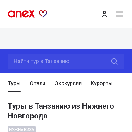
ме
Найти тур в Танзанию
Туры
Отели
Экскурсии
Курорты
Туры в Танзанию из Нижнего
Новгорода
НУЖНА ВИЗА