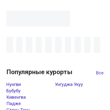
Популярные курорты
Все к
Нунгви
Унгуджа Укуу
Бубубу
Кивенгва
Падже
Стоун-Таун