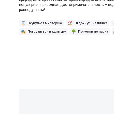
популярная природная достопримечательность – вод
равнодушным!
Окунуться в историю
Отдохнуть на пляже
Погрузиться в культуру
Погулять по парку