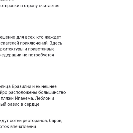
отправки в страну считается
ешение для всех, кто жаждет
искателей приключений. Здесь
архитектуры и приветливые
Федерации не потребуется
олица Бразилии и нынешнее
ейро расположены большинство
 пляжи Ипанема, Леблон и
ный оазис в сердце
 ждут сотни ресторанов, баров,
оток впечатлений.