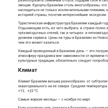
разнообразить семейный отпуск, подарив себе и св
эмоции. Курорты Бразилии столь многообразны, что
насладиться не только исключительными пляжами, н
историей страны, посетив интереснейшие экскурсии.
Туристическая инфраструктура Бразилии каждый год
Отдыхающим есть, из чего выбрать: в стране полно
трёхзвёздочных отелей, так и четырех- и пятизвёзд
уровнем сервиса. Цены на туры в Бразилию из Новос
чем это может казаться.
Каждый проведенный в Бразилии день — это погруж
атмосферу праздника вне зависимости от времени г
культурные традиции, обязательно следует попробо
Климат
Климат Бразилии весьма разнообразен: от субтропи
экваториального на её севере. Средняя температура з
+15... +23 °C.
Самые жаркие месяцы — с ноября по март.
Если основная цель поездки в Бразилию — наслажд