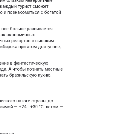
оим близким невероятные
 каждый турист сможет
о и познакомиться с богатой
 всё больше развивается.
 как экономичных
очных резортов с высоким
ибирска при этом доступнее,
ение в фантастическую
ода. А чтобы познать местные
вать бразильскую кухню.
ческого на юге страны до
имой — +24... +30 °C, летом —
ение её