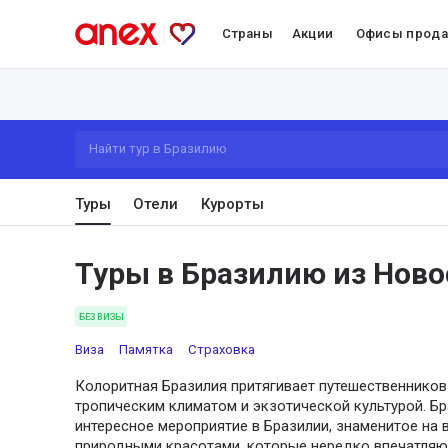
Страны
Акции
Офисы прод
Найти тур в Бразилию
Туры
Отели
Курорты
Туры в Бразилию из Нов
БЕЗ ВИЗЫ
Виза
Памятка
Страховка
Колоритная Бразилия притягивает путешественников
тропическим климатом и экзотической культурой. Бр
интересное мероприятие в Бразилии, знаменитое на 
природными красотами, которые нередко впечатляю