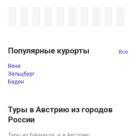
Популярные курорты
Все к
Вена
Зальцбург
Баден
Туры в Австрию из городов
России
Туры из Барнаула → в Австрию