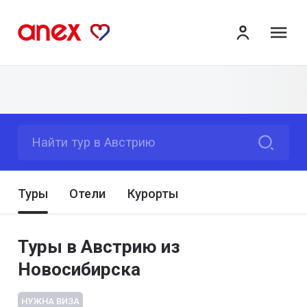
ме
Найти тур в Австрию
Туры
Отели
Курорты
Туры в Австрию из
Новосибирска
НУЖНА ВИЗА