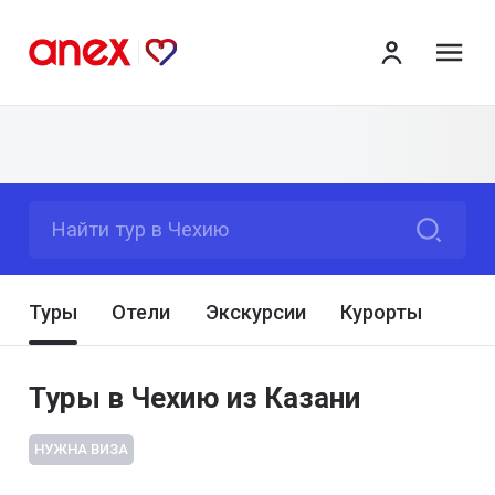
ме
Найти тур в Чехию
Туры
Отели
Экскурсии
Курорты
Туры в Чехию из Казани
НУЖНА ВИЗА