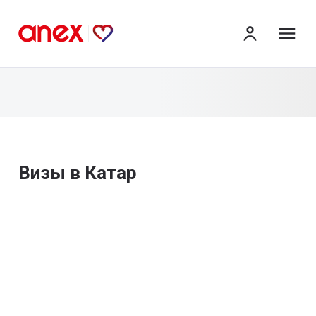
ме
Визы в Катар