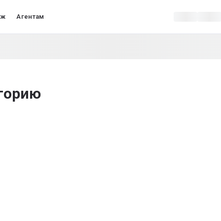
аж
Агентам
огорию