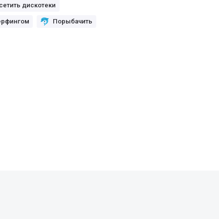
сетить дискотеки
ёрфингом
Порыбачить