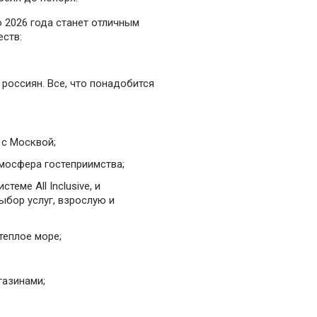
о 2026 года станет отличным
еств:
россиян. Все, что понадобится
 с Москвой;
мосфера гостеприимства;
теме All Inclusive, и
ыбор услуг, взрослую и
теплое море;
газинами;