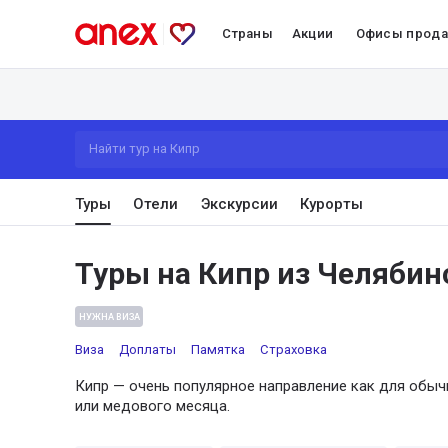
Страны
Акции
Офисы прод
Найти тур на Кипр
Туры
Отели
Экскурсии
Курорты
Туры на Кипр из Челябин
НУЖНА ВИЗА
Виза
Доплаты
Памятка
Страховка
Кипр — очень популярное направление как для обыч
или медового месяца.