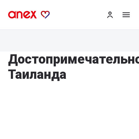
ме
Достопримечательн
Таиланда