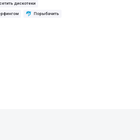
сетить дискотеки
ёрфингом
Порыбачить