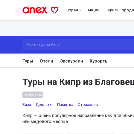
Страны
Акции
Офисы прод
Найти тур на Кипр
Туры
Отели
Экскурсии
Курорты
Туры на Кипр из Благове
НУЖНА ВИЗА
Виза
Доплаты
Памятка
Страховка
Кипр — очень популярное направление как для обыч
или медового месяца.