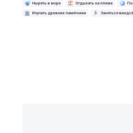
Нырять в море
Отдыхать на пляже
По
Изучать древние памятники
Заняться виндс