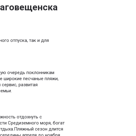
лаговещенска
ого отпуска, так и для
вую очередь поклонникам
е широкие песчаные пляжи,
 сервис, развитая
семьи.
жность отдохнуть с
сти Средиземного моря, богат
отдыха.Пляжный сезон длится
 середины апреля до ноября.