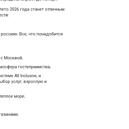
лето 2026 года станет отличным
еств:
россиян. Все, что понадобится
 с Москвой;
мосфера гостеприимства;
теме All Inclusive, и
ыбор услуг, взрослую и
теплое море;
газинами;