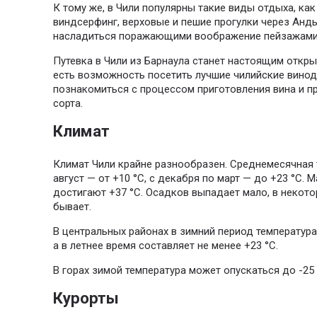
К тому же, в Чили популярны такие виды отдыха, как 
виндсерфинг, верховые и пешие прогулки через Анды
насладиться поражающими воображение пейзажами,
Путевка в Чили из Барнаула станет настоящим откры
есть возможность посетить лучшие чилийские винод
познакомиться с процессом приготовления вина и п
сорта.
Климат
Климат Чили крайне разнообразен. Среднемесячная т
август — от +10 °C, с декабря по март — до +23 °C.
достигают +37 °C. Осадков выпадает мало, в некото
бывает.
В центральных районах в зимний период температура 
а в летнее время составляет не менее +23 °C.
В горах зимой температура может опускаться до -25 
Курорты