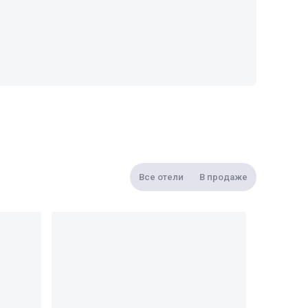
Все отели
В продаже