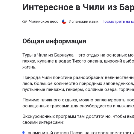
Интересное в Чили из Ба
Чилийское песо
Испанский язык
Посмотреть на к
Общая информация
Туры в Чили из Барнаула— это отдых на основных мо
пляжи, купание в водах Тихого океана, широкий выбо
жизнь.
Природа Чили поистине разнообразна: величественн
леса, большое количество природных заповедников,
пустынные пейзажи, гейзеры, соляные озера, горячи
Помимо пляжного отдыха, можно запланировать по
оснащенных трассами для сноубордистов и лыжнико
Экскурсионных программ там достаточно, чтобы выб
своими интересами:
знаменитый остров Пасхи, на котором предстоит