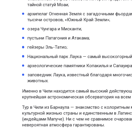
тайной статуй Моаи;
архипелаг Огненная Земля с загадочными фьорда
тысячи островов, «Южный Край Земли»;
озера Чунгара и Мисканти;
пустыни Патагония и Атакама;
гейзеры Эль-Татио;
Национальный парк Лаука — самый высокогорный 
археологические памятники Копакилья и Сапауира
заповедник Лаука, известный благодаря многоч
животных.
Именно в Чили находится самый высокий действующ
крупнейшая астрономическая обсерватория на всем
Тур в Чили из Барнаула — знакомство с колоритным
культурной жизнью страны и единственным в Латин
(индейцами Мапуче). Ни с чем не сравнимое очарова
невероятная атмосфера гарантированы.