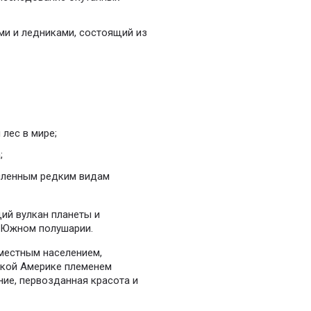
ми и ледниками, состоящий из
лес в мире;
;
исленным редким видам
ий вулкан планеты и
 Южном полушарии.
 местным населением,
ской Америке племенем
ние, первозданная красота и