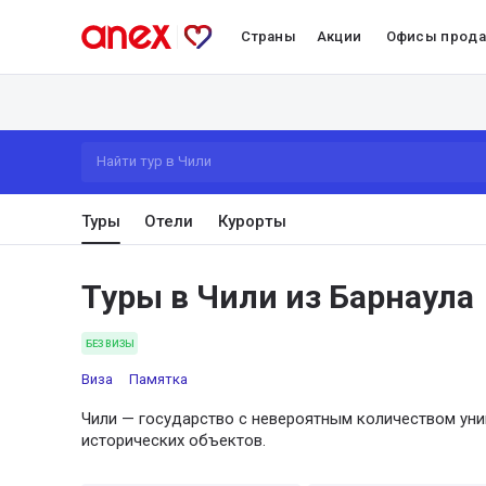
Страны
Акции
Офисы прод
Найти тур в Чили
Туры
Отели
Курорты
Туры в Чили из Барнаула
БЕЗ ВИЗЫ
Виза
Памятка
Чили — государство с невероятным количеством ун
исторических объектов.