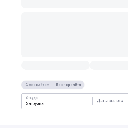
С перелётом
Без перелёта
Откуда
Даты вылета