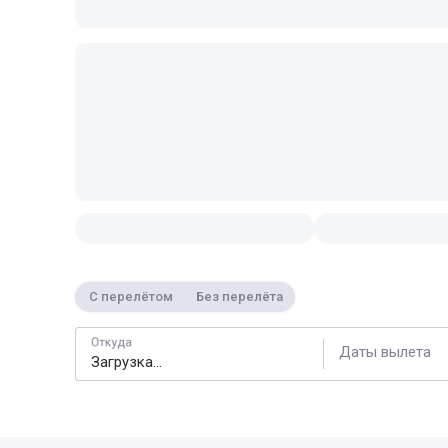
С перелётом
Без перелёта
Откуда
Даты вылета