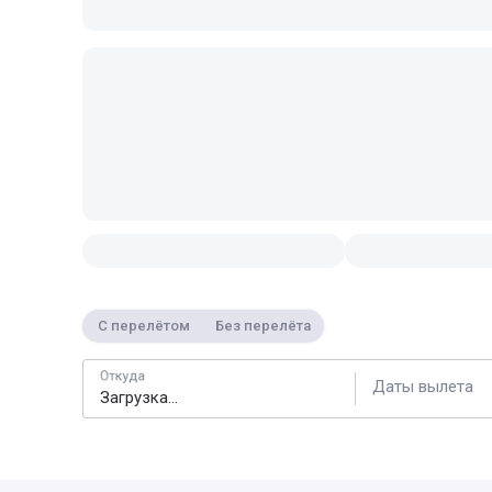
С перелётом
Без перелёта
Откуда
Даты вылета