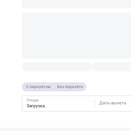
С перелётом
Без перелёта
Откуда
Даты вылета