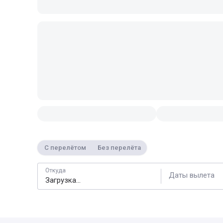
С перелётом
Без перелёта
Откуда
Даты вылета