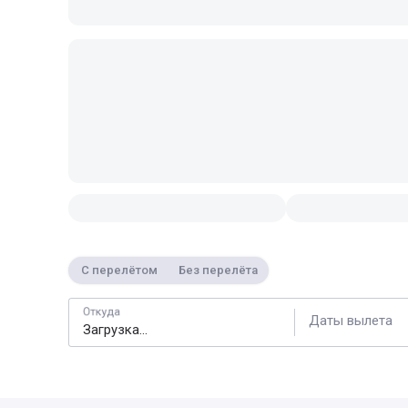
С перелётом
Без перелёта
Откуда
Даты вылета