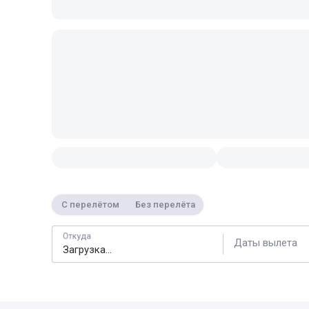
С перелётом
Без перелёта
Откуда
Даты вылета