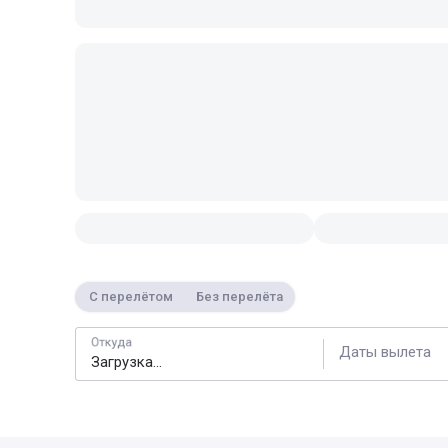
С перелётом
Без перелёта
Откуда
Даты вылета