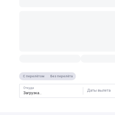
С перелётом
Без перелёта
Откуда
Даты вылета