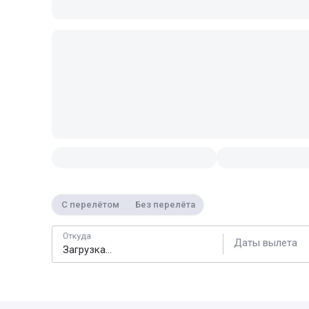
С перелётом
Без перелёта
Откуда
Даты вылета