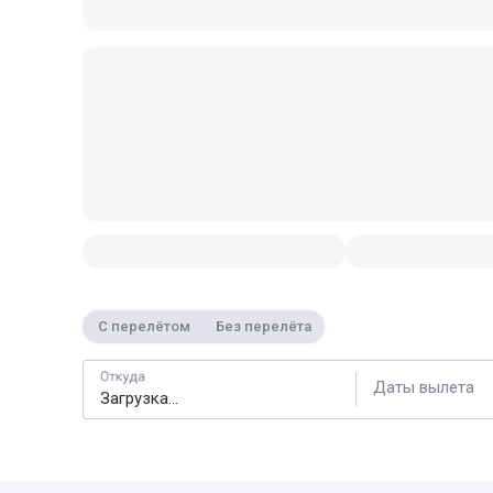
С перелётом
Без перелёта
Откуда
Даты вылета