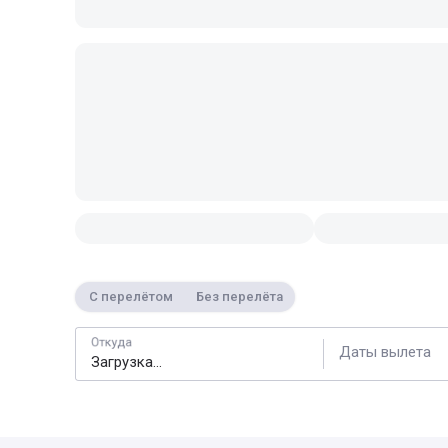
С перелётом
Без перелёта
Откуда
Даты вылета