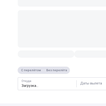
С перелётом
Без перелёта
Откуда
Даты вылета