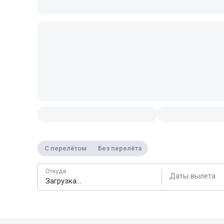
С перелётом
Без перелёта
Откуда
Даты вылета