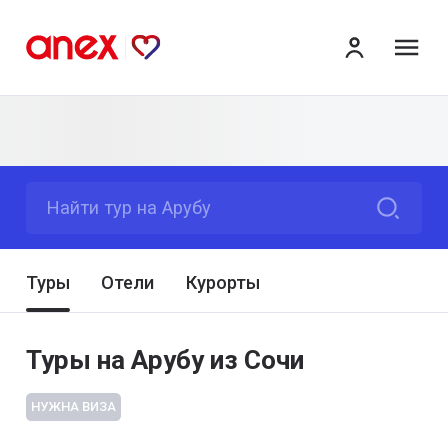
ме
Найти тур на Арубу
Туры
Отели
Курорты
Туры на Арубу из Сочи
НУЖНА ВИЗА