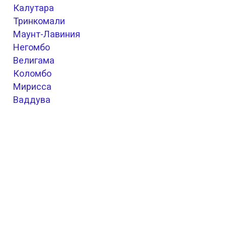
Калутара
Тринкомали
Маунт-Лавиния
Негомбо
Велигама
Коломбо
Мирисса
Ваддува