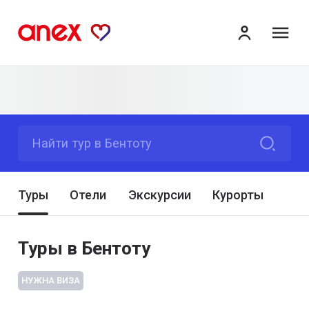
ме
Найти тур в Бентоту
Туры
Отели
Экскурсии
Курорты
Туры в Бентоту
НУЖНА ВИЗА