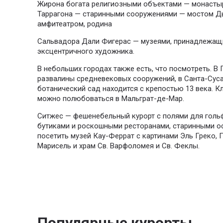
Жирона богата религиозными объектами — монастыр
Таррагона — старинными сооружениями — мостом Дь
амфитеатром, родина
Сальвадора Дали Фигерас — музеями, принадлежащи
эксцентричного художника.
В небольших городах также есть, что посмотреть.
В 
развалины средневековых сооружений, в Санта-Сус
ботанический сад находится с крепостью 13 века.
Кл
можно полюбоваться в Мальграт-де-Мар.
Ситжес — фешенебельный курорт с полями для голь
бутиками и роскошными ресторанами, старинными о
посетить музей Кау-Феррат с картинами Эль Греко, 
Марисель и храм Св.
Варфоломея и Св.
Феклы.
Популярные курорты