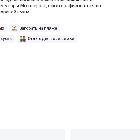
ам у горы Монтсеррат, сфотографироваться на
орской кухни.
ых
Загорать на пляже
 кухню
Отдых для всей семьи