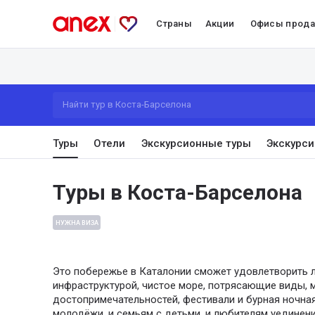
Страны
Акции
Офисы прод
Найти тур в Коста-Барселона
Туры
Отели
Экскурсионные туры
Экскурси
Туры в Коста-Барселона
НУЖНА ВИЗА
Это побережье в Каталонии сможет удовлетворить 
инфраструктурой, чистое море, потрясающие виды,
достопримечательностей, фестивали и бурная ночна
молодёжи, и семьям с детьми, и любителям уединени