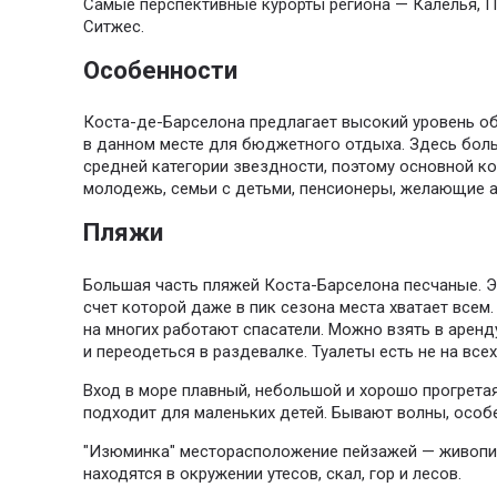
Самые перспективные курорты региона — Калелья, П
Ситжес.
Особенности
Коста-де-Барселона предлагает высокий уровень о
в данном месте для бюджетного отдыха.
Здесь боль
средней категории звездности, поэтому основной к
молодежь, семьи с детьми, пенсионеры, желающие а
Пляжи
Большая часть пляжей Коста-Барселона песчаные.
Э
счет которой даже в пик сезона места хватает всем
на многих работают спасатели.
Можно взять в аренду
и переодеться в раздевалке.
Туалеты есть не на всех
Вход в море плавный, небольшой и хорошо прогрета
подходит для маленьких детей.
Бывают волны, особе
"Изюминка" месторасположение пейзажей — живопи
находятся в окружении утесов, скал, гор и лесов.