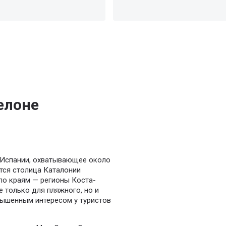
елоне
Испании, охватывающее около
ится столица Каталонии
по краям — регионы Коста-
е только для пляжного, но и
вышенным интересом у туристов