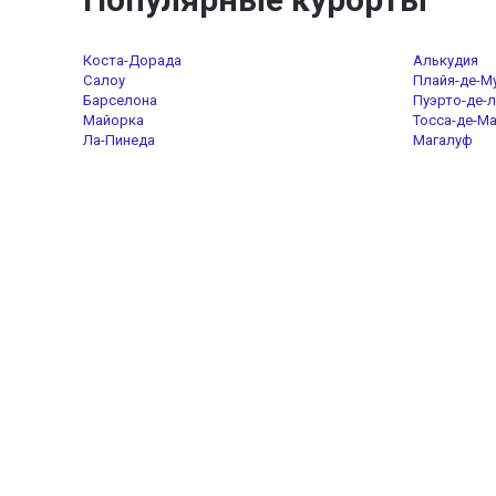
Коста-Дорада
Алькудия
Салоу
Плайя-де-М
Барселона
Пуэрто-де-л
Майорка
Тосса-де-М
Ла-Пинеда
Магалуф