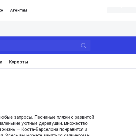
аж
Агентам
и
Курорты
любые запросы. Песчаные пляжи с развитой
 маленькие уютные деревушки, множество
я жизнь — Коста-Барселона понравится и
я. Здесь вы можете заняться каякингом и