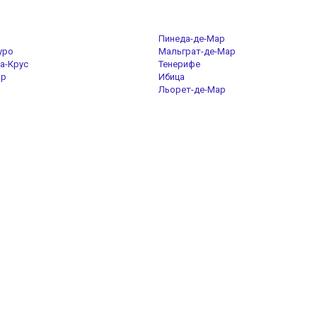
Пинеда-де-Мар
уро
Мальграт-де-Мар
а-Крус
Тенерифе
ар
Ибица
Льорет-де-Мар