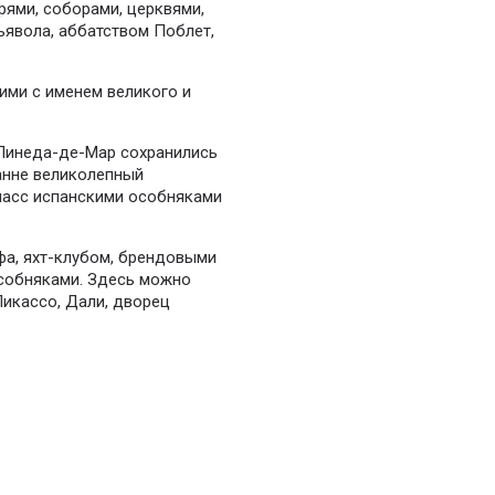
ями, соборами, церквями,
явола, аббатством Поблет,
ми с именем великого и
Пинеда-де-Мар сохранились
анне великолепный
асс испанскими особняками
фа, яхт-клубом, брендовыми
собняками.
Здесь можно
Пикассо, Дали, дворец