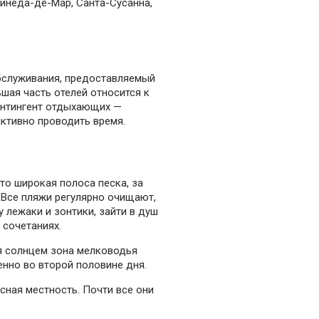
инеда-де-Мар, Санта-Сусанна,
бслуживания, предоставляемый
шая часть отелей относится к
онтингент отдыхающих —
ктивно проводить время.
то широкая полоса песка, за
.
Все пляжи регулярно очищают,
 лежаки и зонтики, зайти в душ
 сочетаниях.
я солнцем зона мелководья
нно во второй половине дня.
сная местность.
Почти все они