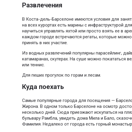
Развлечения
В Коста-дель-Барселоне имеются условия для занят
на всех курортах есть марины с инфраструктурой дл
научиться управлять яхтой или просто взять ее в ар
каждом городе встречаются регаты, которые можно 
принять в них участие.
Из водных развлечений популярны парасейлинг, дайв
катамаранах, скутерах.
На суше можно покататься вер
или теннис.
Для пеших прогулок по горам и лесам.
Куда поехать
Самые популярные города для посещения — Барселон
Жирона.
В одном только Барселоне на осмотр досто
несколько дней.
Сюда приезжают искупаться на пляж
бульвару Рамбла, увидеть дома Мила и Бало, сказоч
Фамилия.
Недалеко от города есть горный монастыр