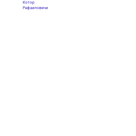
Котор
Рафаиловичи