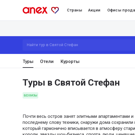
Страны
Акции
Офисы прод
Найти тур в Святой Стефан
Туры
Отели
Курорты
Туры в Святой Стефан
БЕЗ ВИЗЫ
Почти весь остров занят элитными апартаментами и
последнему слову техники, снаружи дома сохранили
который гармонично вписывается в атмосферу стари
короли, звезды шоу-бизнеса, спорта, люди, ценящи