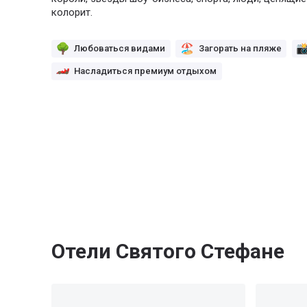
колорит.
Любоваться видами
Загорать на пляже
Насладиться премиум отдыхом
Отели Святого Стефане