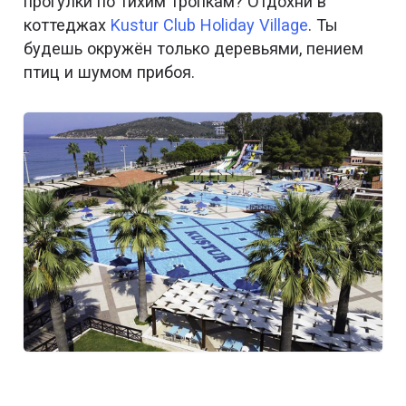
прогулки по тихим тропкам? Отдохни в
коттеджах
Kustur Club Holiday Village
. Ты
будешь окружён только деревьями, пением
птиц и шумом прибоя.