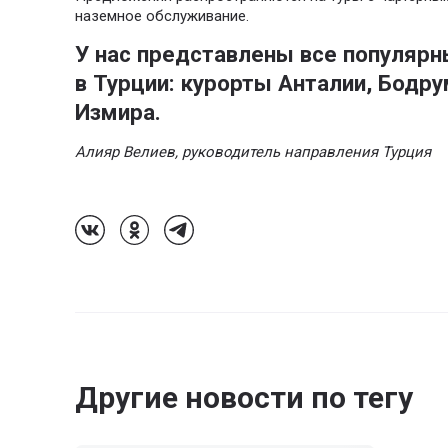
наземное обслуживание.
У нас представлены все популярн
в Турции: курорты Анталии, Бодру
Измира.
Алияр Велиев, руководитель направления Турция
Follow Us On VK
Follow Us On Odnoklassniki
Follow Us On Telegram
Другие новости по тегу